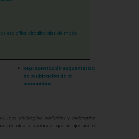
as esciáfilas circalitorales de modo
Representación esquemática
de la ubicación de la
comunidad
moluscos
Melaraphe neritoides
y
Melaraphe
más de algas cianofíceas que se fijan sobre