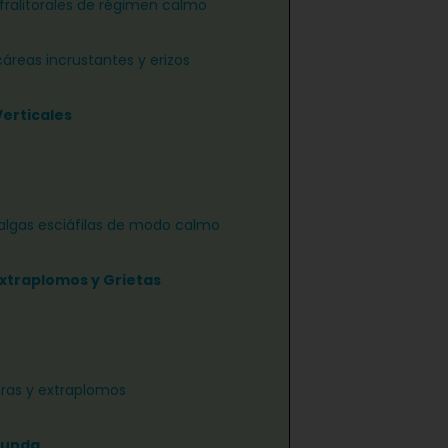
nfralitorales de régimen calmo
áreas incrustantes y erizos
Verticales
algas esciáfilas de modo calmo
Extraplomos y Grietas
ras y extraplomos
funda