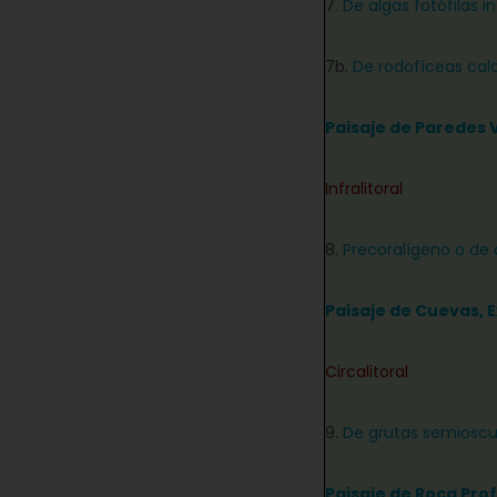
7.
De algas fotófilas i
7b.
De rodofíceas calc
Paisaje de Paredes 
Infralitoral
8.
Precoralígeno o de 
Paisaje de Cuevas, 
Circalitoral
9.
De grutas semioscu
Paisaje de Roca Pro