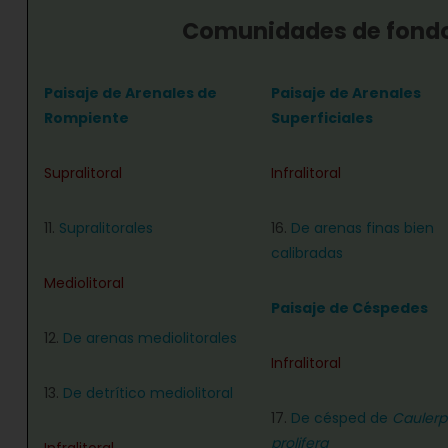
Comunidades de fond
Paisaje de Arenales de
Paisaje de Arenales
Rompiente
Superficiales
Supralitoral
Infralitoral
11.
Supralitorales
16.
De arenas finas bien
calibradas
Mediolitoral
Paisaje de Céspedes
12.
De arenas mediolitorales
Infralitoral
13.
De detrítico mediolitoral
17.
De césped de
Caulerp
prolifera