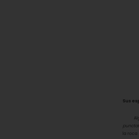
Sus es
Alguna
puncta
la roca