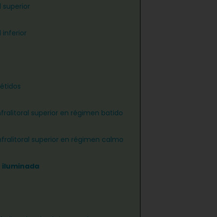
 superior
 inferior
étidos
nfralitoral superior en régimen batido
infralitoral superior en régimen calmo
n iluminada