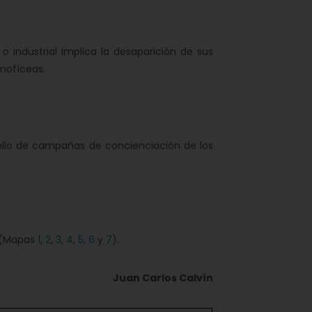
ndustrial implica la desaparición de sus
anofíceas.
ollo de campañas de concienciación de los
n (Mapas
1
,
2
,
3
,
4
,
5
,
6
y
7
).
Juan Carlos Calvín