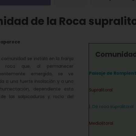
idad de la Roca supralito
 aparece
Comunidade
omunidad se instala en la franja
 roca que, al permanecer
Paisaje de Rompien
nentemente emergida, se ve
a a una fuerte insolación y a una
humectación, dependiente esta
Supralitoral
 de las salpicaduras y rocío del
1.
De roca supralitoral
Mediolitoral