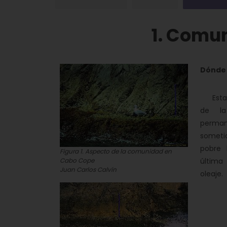
1. Comun
Dónde
Esta c
de la
perma
sometid
pobre 
Figura 1. Aspecto de la comunidad en
última
Cabo Cope
Juan Carlos Calvín
oleaje.