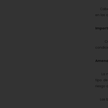
Cabe d
en las 
Import
Comuni
condici
Amenaz
La mayo
tipo d
riesgo 
Las ba