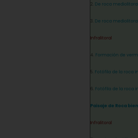
2.
De roca mediolitoral
3.
De roca mediolitoral
Infralitoral
4.
Formación de verm
5.
Fotófila de la roca i
6.
Fotófila de la roca 
Paisaje de Roca bie
Infralitoral