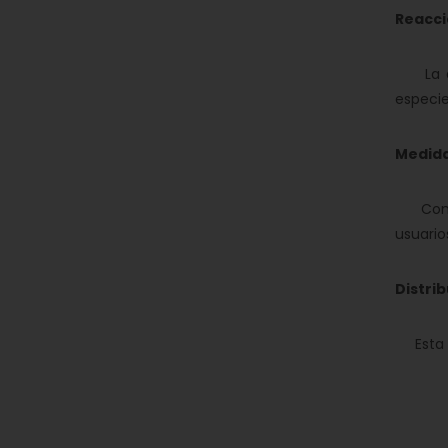
Reacci
La deg
especie
Medida
Control
usuario
Distri
Esta co