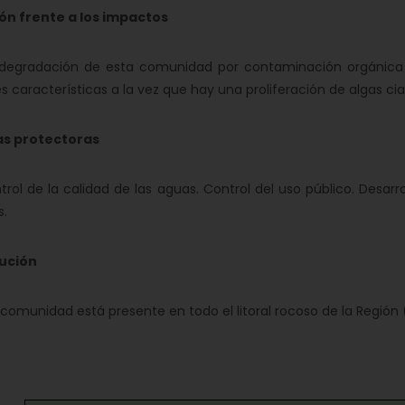
ón frente a los impactos
radación de esta comunidad por contaminación orgánica o i
s características a la vez que hay una proliferación de algas ci
s protectoras
 de la calidad de las aguas. Control del uso público. Desarr
s.
bución
munidad está presente en todo el litoral rocoso de la Regió