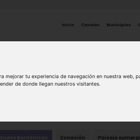
Inicio
Canales
Municipios
NATURALEZA
Vida en los fondos
ra mejorar tu experiencia de navegación en nuestra web, p
ender de donde llegan nuestros visitantes.
ema Marino
ades Bentónicas
Zonación
Paisaje sumerg