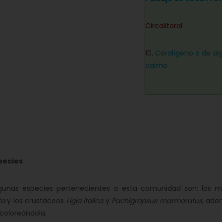
Circalitoral
10.
Coralígeno o de alg
calmo
pecies
s especies pertenecientes a esta comunidad son: los 
ta
y los crustáceos
Ligia italica
y
Pachigrapsus marmoratus
, ade
 coloreándola.