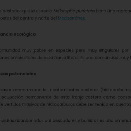
estacar que la especie
Melaraphe punctata
tiene una marcada
costas del centro y norte del
Mediterráneo
.
ancia ecológica
dad muy pobre en especies pero muy singulares por sus
ones ambientales de esta franja litoral. Es una comunidad muy
as potenciales
r amenaza son los contaminates costeros (hidrocarburos, ver
e ocupación permanente de esta franja costera como consecue
de vertidos masivos de hidrocarburos debe ser tenido en cuenta
suras abandonadas por pescadores y bañistas es una amenaz