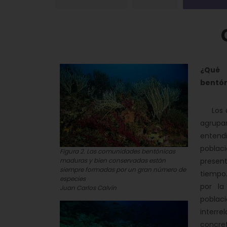
¿Qué
bentón
Los or
agrupa
entend
pobla
Figura 2. Las comunidades bentónicas
maduras y bien conservadas están
presen
siempre formadas por un gran número de
tiempo
especies
por la
Juan Carlos Calvín
pobl
interr
concre