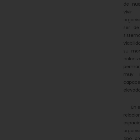
de nue
vivir
organis
ser d
sistem
viabili
su mor
coloni
perman
muy r
capac
elevada
En est
relac
espacio
organis
tipo pr