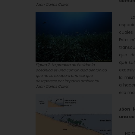
comun
Juan Carlos Calvín
La div
especi
cuáles 
Este n
transcu
que de
que su
Figura 7. La pradera de Posidonia
excesiv
oceánica es una comunidad bentónica
que no se recupera una vez que
la mism
desaparece por impacto ambiental
a hace
Juan Carlos Calvín
ello m
¿Son i
una c
No tod