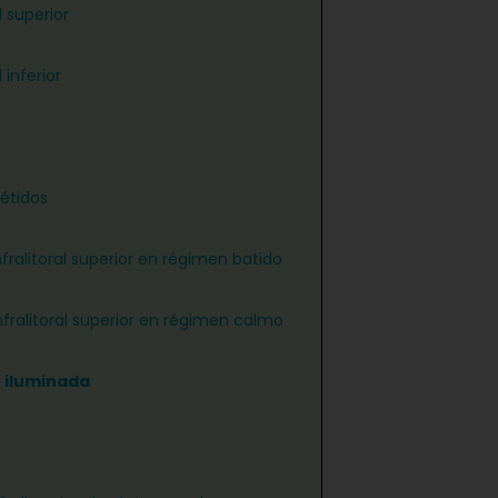
 superior
 inferior
étidos
nfralitoral superior en régimen batido
infralitoral superior en régimen calmo
n iluminada