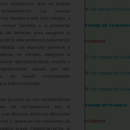
vos organismos que no podían
16.
De arenas finas bie
 anteriormente. Los nuevos
mos tienden a vivir más tiempo, a
Paisaje de Céspede
e mayor tamaño y a presentar
as de defensa para asegurar la
dad de la descendencia, reduciendo
Infralitoral
talidad. Las especies pioneras o
zadoras, en cambio, aseguran la
17.
De césped de
Caul
encia reproduciéndose mucho y
ápidamente, siendo por ello
18.
De césped de
Cym
es de resistir mortalidades
s e indiscriminadas.
19.
De césped de
Zoste
e proceso se van estableciendo
Paisaje de Pradera
iones de competencia por el
 y el alimento entre los diferentes
Infralitoral
mos y aparecen las relaciones de
edador-presa. Paulatinamente, el