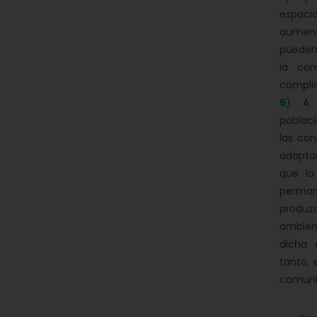
espac
aument
pueden 
la co
compli
5
). A 
poblac
las con
adaptac
que la
perma
produz
ambien
dicha 
tanto,
comuni