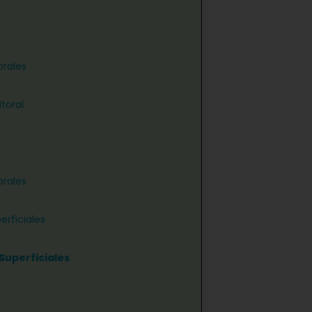
orales
toral
orales
erficiales
Superficiales