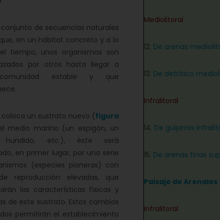
o
Mediolitoral
conjunto de secuencias naturales
 que, en un hábitat concreto y a lo
12.
De arenas mediolit
del tiempo, unos organismos son
azados por otros hasta llegar a
13.
De detrítico medioli
comunidad estable y que
ece.
Infralitoral
coloca un sustrato nuevo (
figura
14.
De guijarros infralit
el medio marino (un espigón, un
 hundido, etc.), éste será
ado, en primer lugar, por una serie
15.
De arenas finas sup
anismos (especies pioneras) con
de reproducción elevadas, que
Paisaje de Arenales 
arán las características físicas y
s de este sustrato. Estos cambios
Infralitoral
dos permitirán el establecimiento