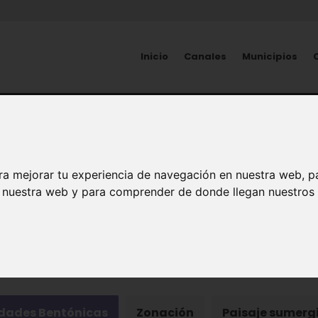
Inicio
Canales
Municipios
NATURALEZA
Vida en los fondos
ra mejorar tu experiencia de navegación en nuestra web, p
n nuestra web y para comprender de donde llegan nuestros v
ema Marino
ades Bentónicas
Zonación
Paisaje sumerg