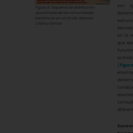
son i
Figura 9. Esquema de distribución
aproximada de las comunidades
deter
bentónicas en un fondo arenoso
estruc
Cristina Eisman
elevad
en la 
que eje
funci
activi
(
figur
enorm
deter
condici
asocia
comuni
diferen
Suces