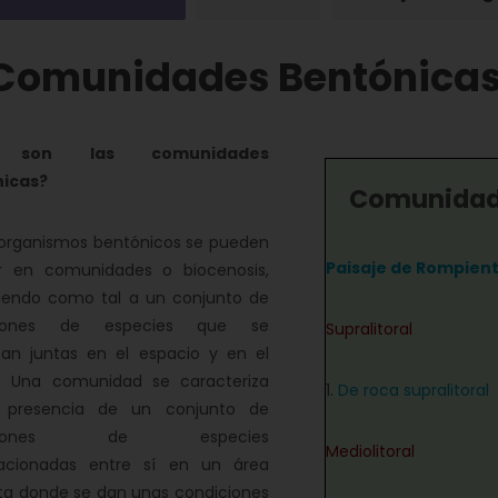
Comunidades Bentónica
 son las comunidades
icas?
Comunidade
ganismos bentónicos se pueden
Paisaje de Rompien
r en comunidades o biocenosis,
iendo como tal a un conjunto de
ciones de especies que se
Supralitoral
tan juntas en el espacio y en el
. Una comunidad se caracteriza
1.
De roca supralitoral
 presencia de un conjunto de
aciones de especies
Mediolitoral
elacionadas entre sí en un área
ta donde se dan unas condiciones