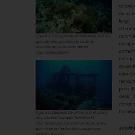
ambient
de espe
largo
difer
recono
Figura 3. Las especies dominantes son las
que primero se aprecian cuando
compo
observamos una comunidad
comun
Juan Carlos Calvín
estad
acuerdo
reinan
resta
perturb
decir,
capac
homeos
Figura 5. Después de un tiempo el casco
de un barco hundido habrá sido
colonizado por los mismos organismos
¿Cuán
que viven en los fondos rocosos que
rodean al pecio