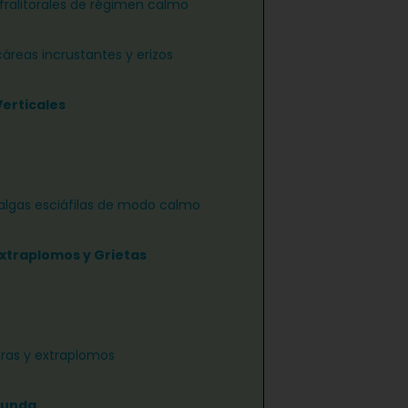
nfralitorales de régimen calmo
áreas incrustantes y erizos
Verticales
algas esciáfilas de modo calmo
Extraplomos y Grietas
ras y extraplomos
funda