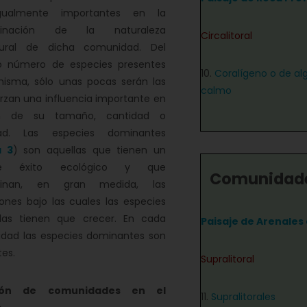
gualmente importantes en la
minación de la naturaleza
Circalitoral
tural de dicha comunidad. Del
o número de especies presentes
10.
Coralígeno o de alg
misma, sólo unas pocas serán las
calmo
rzan una influencia importante en
ón de su tamaño, cantidad o
dad. Las especies dominantes
a 3
) son aquellas que tienen un
e éxito ecológico y que
Comunidade
minan, en gran medida, las
ones bajo las cuales las especies
das tienen que crecer. En cada
Paisaje de Arenales
dad las especies dominantes son
tes.
Supralitoral
ión de comunidades en el
11.
Supralitorales