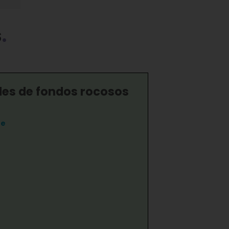
s
s de fondos rocosos
te