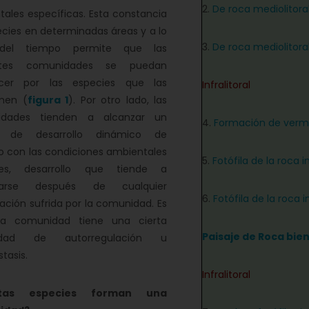
2.
De roca mediolitoral
ales específicas. Esta constancia
cies en determinadas áreas y a lo
3.
De roca mediolitoral
 del tiempo permite que las
entes comunidades se puedan
cer por las especies que las
Infralitoral
nen (
figura 1
). Por otro lado, las
idades tienden a alcanzar un
4.
Formación de verm
o de desarrollo dinámico de
 con las condiciones ambientales
5.
Fotófila de la roca i
tes, desarrollo que tiende a
urarse después de cualquier
6.
Fotófila de la roca 
ación sufrida por la comunidad. Es
 la comunidad tiene una cierta
Paisaje de Roca bie
idad de autorregulación u
tasis.
Infralitoral
tas especies forman una