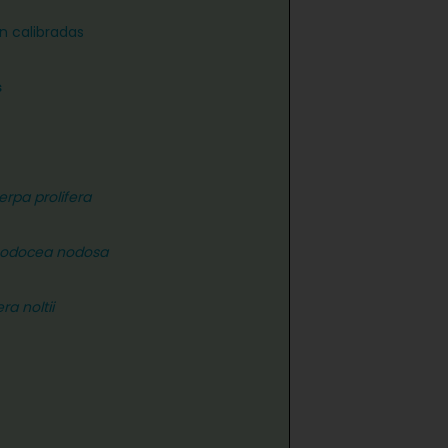
n calibradas
s
erpa prolifera
odocea nodosa
ra noltii