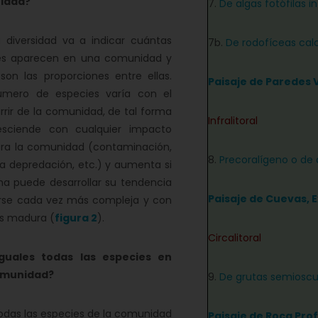
idad?
7.
De algas fotófilas i
ersidad va a indicar cuántas
7b.
De rodofíceas calc
es aparecen en una comunidad y
son las proporciones entre ellas.
Paisaje de Paredes 
úmero de especies varía con el
rrir de la comunidad, de tal forma
Infralitoral
sciende con cualquier impacto
fra la comunidad (contaminación,
8.
Precoralígeno o de 
a depredación, etc.) y aumenta si
a puede desarrollar su tendencia
Paisaje de Cuevas, 
rse cada vez más compleja y con
ás madura (
figura 2
).
Circalitoral
guales todas las especies en
omunidad?
9.
De grutas semioscu
as las especies de la comunidad
Paisaje de Roca Pro