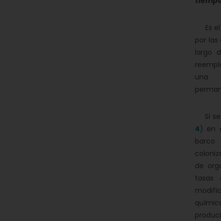
tiemp
Es el 
por las
largo 
reempl
una 
perman
Si se 
4
) en 
barco
coloniz
de org
tasas 
modific
química
produci