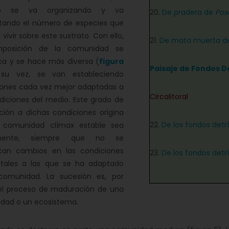
io se va organizando y va
20.
De pradera de
Pos
ando el número de especies que
vivir sobre este sustrato. Con ello,
21.
De mata muerta 
mposición de la comunidad se
ca y se hace más diversa (
figura
Paisaje de Fondos D
su vez, se van estableciendo
iones cada vez mejor adaptadas a
Circalitoral
diciones del medio. Este grado de
ión a dichas condiciones origina
22.
De los fondos detr
 comunidad clímax estable sea
nente, siempre que no se
can cambios en las condiciones
23.
De los fondos detr
tales a las que se ha adaptado
comunidad. La sucesión es, por
 el proceso de maduración de una
dad o un ecosistema.