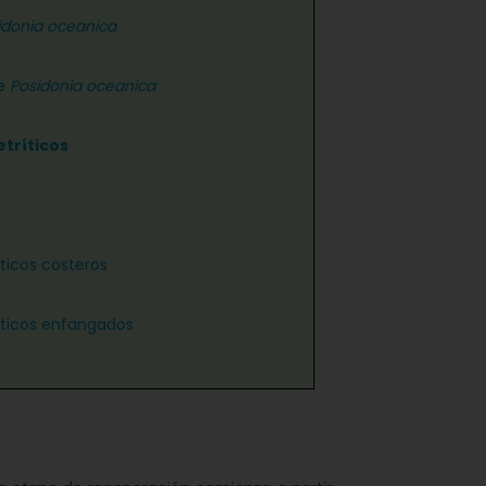
idonia oceanica
de
Posidonia oceanica
etríticos
íticos costeros
íticos enfangados