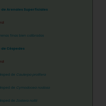
e de Arenales Superficiales
ral
renas finas bien calibradas
e de Céspedes
ral
césped de
Caulerpa prolifera
césped de
Cymodocea nodosa
césped de
Zostera noltii