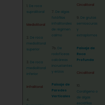
Circalitoral
1.
De roca
supralitoral
7.
De algas
fotófilas
9.
De grutas
infralitorales
semioscuras
Mediolitoral
de régimen
y
calmo
extraplomos
2.
De roca
mediolitoral
7b.
De
Paisaje de
superior
rodofíceas
Roca
calcáreas
Profunda
3.
De roca
incrustantes
mediolitoral
y erizos
Circalitoral
inferior
Paisaje de
10.
Infralitoral
Paredes
Coralígeno o
Verticales
de algas
4.
esciáfilas