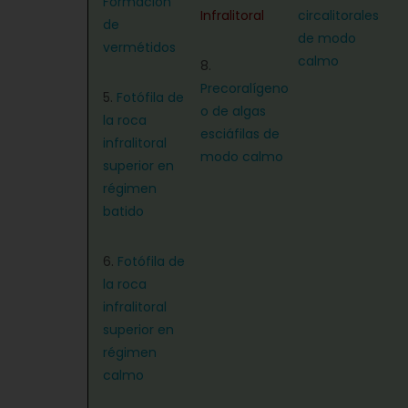
Formación
Infralitoral
circalitorales
de
de modo
vermétidos
calmo
8.
Precoralígeno
5.
Fotófila de
o de algas
la roca
esciáfilas de
infralitoral
modo calmo
superior en
régimen
batido
6.
Fotófila de
la roca
infralitoral
superior en
régimen
calmo