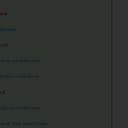
oral
litorales
oral
renas mediolitorales
trítico mediolitoral
ral
ijarros infralitorales
renas finas superficiales