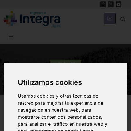
NATURALEZA
Vida en los fondos
Utilizamos cookies
Usamos cookies y otras técnicas de
Región de Murcia Digital
Naturaleza
Ecosistema Marino
rastreo para mejorar tu experiencia de
navegación en nuestra web, para
mostrarte contenidos personalizados,
para analizar el tráfico en nuestra web y
Introducción
Bentos