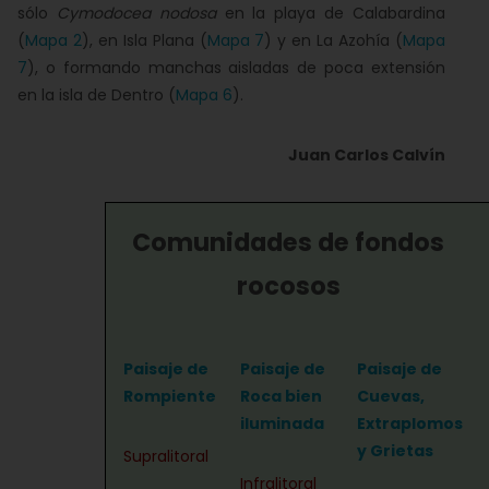
sólo
Cymodocea nodosa
en la playa de Calabardina
(
Mapa 2
), en Isla Plana (
Mapa 7
) y en La Azohía (
Mapa
7
), o formando manchas aisladas de poca extensión
en la isla de Dentro (
Mapa 6
).
Juan Carlos Calvín
Comunidades de fondos
rocosos
Paisaje de
Paisaje de
Paisaje de
Rompiente
Roca bien
Cuevas,
iluminada
Extraplomos
y Grietas
Supralitoral
Infralitoral