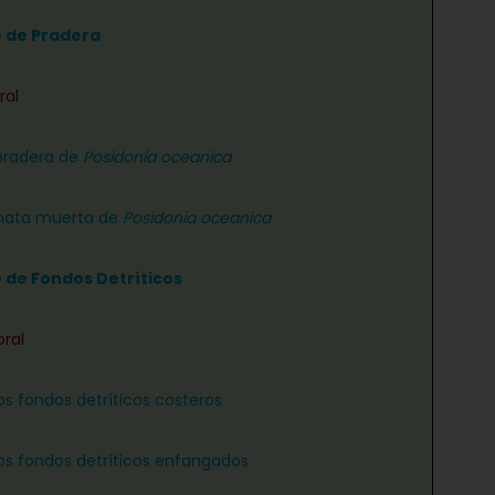
e de Pradera
ral
pradera de
Posidonia oceanica
ata muerta de
Posidonia oceanica
e de Fondos Detríticos
oral
os fondos detríticos costeros
os fondos detríticos enfangados