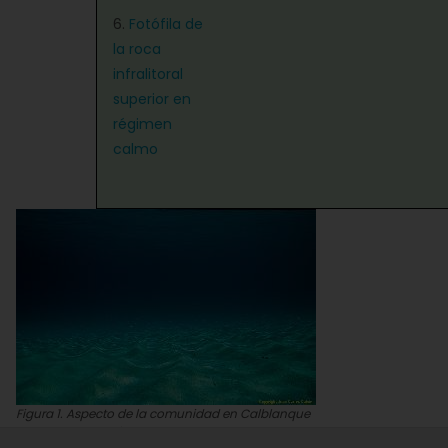
6.
Fotófila de
la roca
infralitoral
superior en
régimen
calmo
Figura 1. Aspecto de la comunidad en Calblanque
Juan Carlos Calvín