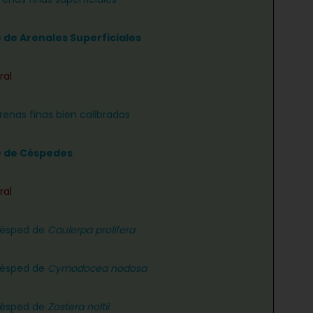
e de Arenales Superficiales
ral
renas finas bien calibradas
e de Céspedes
ral
césped de
Caulerpa prolifera
césped de
Cymodocea nodosa
césped de
Zostera noltii