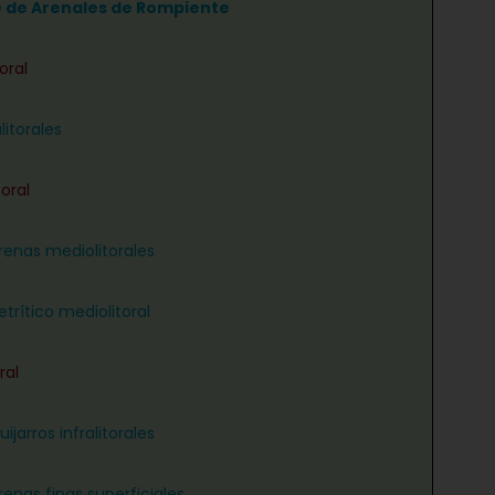
e de Arenales de Rompiente
oral
litorales
oral
renas mediolitorales
trítico mediolitoral
ral
ijarros infralitorales
renas finas superficiales