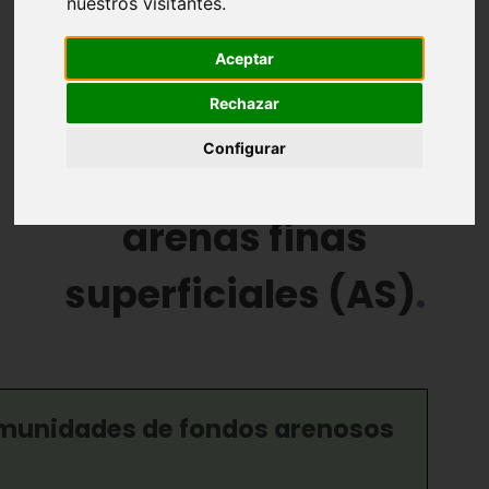
nuestros visitantes.
Comunidades Bentónicas
Zonación
Aceptar
Paisaje sumergido
Rechazar
Configurar
15. Comunidad de
arenas finas
superficiales (AS)
munidades de fondos arenosos