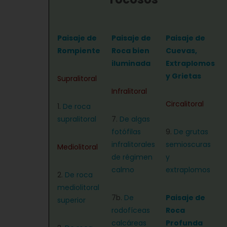
Paisaje de
Paisaje de
Paisaje de
Rompiente
Roca bien
Cuevas,
iluminada
Extraplomos
y Grietas
Supralitoral
Infralitoral
Circalitoral
1.
De roca
supralitoral
7.
De algas
fotófilas
9.
De grutas
infralitorales
semioscuras
Mediolitoral
de régimen
y
calmo
extraplomos
2.
De roca
mediolitoral
7b.
De
Paisaje de
superior
rodofíceas
Roca
calcáreas
Profunda