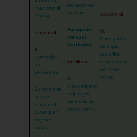
3.
De roca
incrustantes
mediolitoral
y erizos
Circalitoral
inferior
Paisaje de
10.
Infralitoral
Paredes
Coralígeno o
Verticales
de algas
4.
esciáfilas
Formación
Infralitoral
circalitorales
de
de modo
vermétidos
calmo
8.
Precoralígeno
5.
Fotófila de
o de algas
la roca
esciáfilas de
infralitoral
modo calmo
superior en
régimen
batido