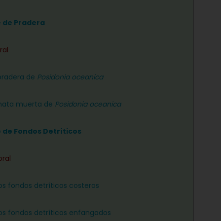
e de Pradera
ral
pradera de
Posidonia oceanica
ata muerta de
Posidonia oceanica
e de Fondos Detríticos
oral
os fondos detríticos costeros
os fondos detríticos enfangados