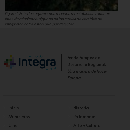
Figura 1. Entre los organismos marinos se establecen muchos
tipos de relaciones, algunas de las cuales no son fácil de
interpretar y otra están aún por detectar
Juan Carlos Calvín
Fondo Europeo de
Desarrollo Regional.
Una manera de hacer
Europa
.
Inicio
Historia
Municipios
Patrimonio
Cine
Arte y Cultura