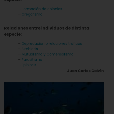
¬
Formación de colonias
¬
Gregarismo
Relaciones entre individuos de distinta
especie:
¬
Depredación o relaciones tróficas
¬
Simbiosis
¬
Mutualismo y Comensalismo
¬
Parasitismo
¬
Epibiosis
Juan Carlos Calvín