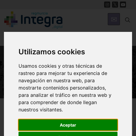
Utilizamos cookies
Usamos cookies y otras técnicas de
NATURALEZA
rastreo para mejorar tu experiencia de
Relaciones entre organismos
navegación en nuestra web, para
mostrarte contenidos personalizados,
para analizar el tráfico en nuestra web y
para comprender de donde llegan
Región de Murcia Digital
Naturaleza
Ecosistema Marino
nuestros visitantes.
Aceptar
Introducción
Colonias
Gregarismo