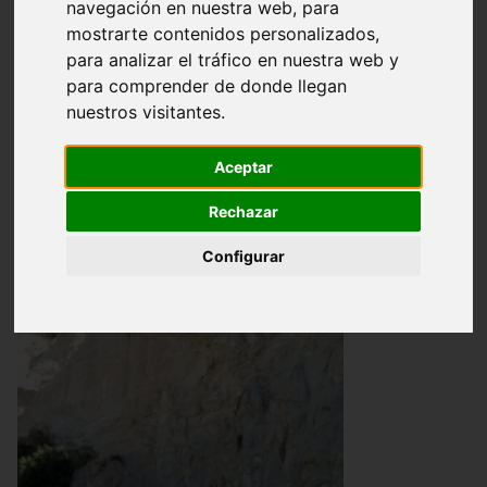
navegación en nuestra web, para
mostrarte contenidos personalizados,
Panorámica
Cabecera
Curso medio
para analizar el tráfico en nuestra web y
para comprender de donde llegan
Curso bajo
Mapas y Bibliografía
Álbum
nuestros visitantes.
Mapas y Bibliografía
Aceptar
Rechazar
Configurar