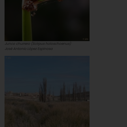
Junco churrero (Scirpus holoschoenus)
José Antonio López Espinosa