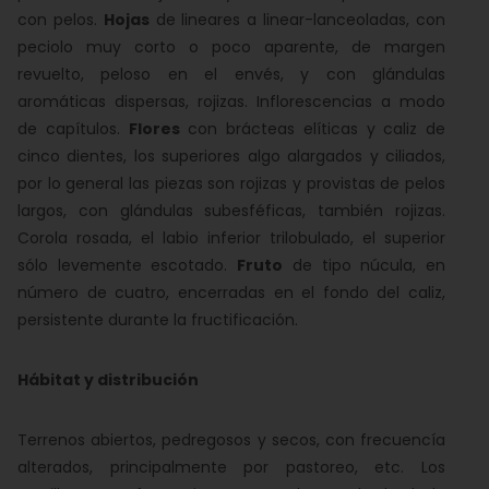
con pelos.
Hojas
de lineares a linear-lanceoladas, con
peciolo muy corto o poco aparente, de margen
revuelto, peloso en el envés, y con glándulas
aromáticas dispersas, rojizas. Inflorescencias a modo
de capítulos.
Flores
con brácteas elíticas y caliz de
cinco dientes, los superiores algo alargados y ciliados,
por lo general las piezas son rojizas y provistas de pelos
largos, con glándulas subesféficas, también rojizas.
Corola rosada, el labio inferior trilobulado, el superior
sólo levemente escotado.
Fruto
de tipo núcula, en
número de cuatro, encerradas en el fondo del caliz,
persistente durante la fructificación.
Hábitat y distribución
Terrenos abiertos, pedregosos y secos, con frecuencía
alterados, principalmente por pastoreo, etc. Los