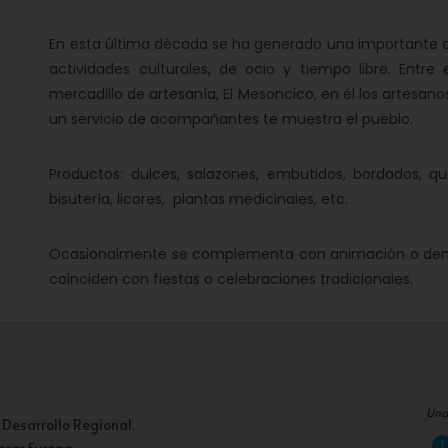
En esta última década se ha generado una importante ofe
actividades culturales, de ocio y tiempo libre. Entre
mercadillo de artesanía, El Mesoncico, en él los artesan
un servicio de acompañantes te muestra el pueblo.
Productos: dulces, salazones, embutidos, bordados, qu
bisutería, licores, plantas medicinales, etc.
Ocasionalmente se complementa con animación o demo
coinciden con fiestas o celebraciones tradicionales.
Una
 Desarrollo Regional.
acer Europa
.