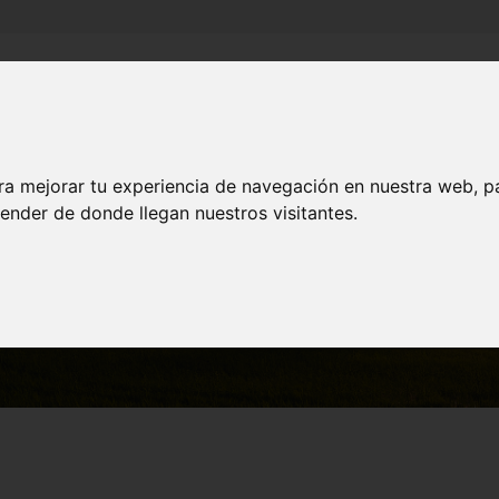
Inicio
Canales
Municipios
ra mejorar tu experiencia de navegación en nuestra web, p
ender de donde llegan nuestros visitantes.
MUNICIPIOS
Cehegín
Mercado Artesanal El Mesoncico