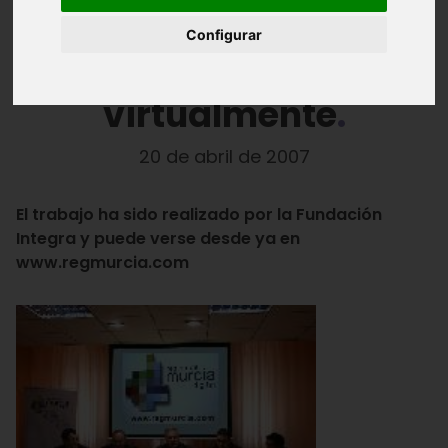
La mítica Begastri,
Configurar
reconstruida
virtualmente
20 de abril de 2007
El trabajo ha sido realizado por la Fundación
Integra y puede verse desde ya en
www.regmurcia.com