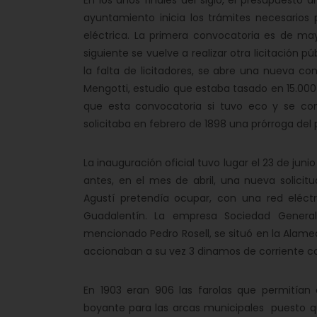
En los años finales del siglo, el presupuesto
ayuntamiento inicia los trámites necesarios p
eléctrica. La primera convocatoria es de ma
siguiente se vuelve a realizar otra licitación 
la falta de licitadores, se abre una nueva co
Mengotti, estudio que estaba tasado en 15.00
que esta convocatoria si tuvo eco y se comp
solicitaba en febrero de 1898 una prórroga del p
La inauguración oficial tuvo lugar el 23 de ju
antes, en el mes de abril, una nueva solicitu
Agustí pretendía ocupar, con una red eléct
Guadalentín. La empresa Sociedad General
mencionado Pedro Rosell, se situó en la Alam
accionaban a su vez 3 dinamos de corriente co
En 1903 eran 906 las farolas que permitían
boyante para las arcas municipales puesto qu