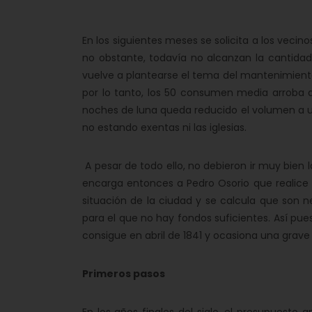
En los siguientes meses se solicita a los vecin
no obstante, todavía no alcanzan la cantidad
vuelve a plantearse el tema del mantenimiento 
por lo tanto, los 50 consumen media arroba di
noches de luna queda reducido el volumen a una
no estando exentas ni las iglesias.
A pesar de todo ello, no debieron ir muy bien l
encarga entonces a Pedro Osorio que realice un
situación de la ciudad y se calcula que son 
para el que no hay fondos suficientes. Así pues,
consigue en abril de 1841 y ocasiona una grave 
Primeros pasos