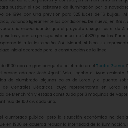
 anual fue de 13.500 pesetas y constituyen el momento en el qu
ara sustituir el tipo existente de iluminación por la novedosa
yo de 1894 con una previsión para 525 luces de 16 bujías. Al
pública, variando ligeramente las condiciones. De nuevo, en 1897,
nvocatoria especificando que el proyecto a seguir es el de Alf
0 pesetas y con un presupuesto anual de 24.820 pesetas. Parece
rometió a la instalación G.A. Maurel, si bien, su represent
lazo inicial acordado para la construcción de la línea.
nio de 1900 con un gran banquete celebrado en el
Teatro Guerra
.
d presentada por José Agustí Sala, llegaba al Ayuntamiento. El
rica de alumbrado, algunas calles de Lorca y el puente sobr
 de Centrales Eléctricas, cuyo representante en Lorca er
eda de Menchirón y estaba constituida por 3 máquinas de vapor
ntínua de 100 cv. cada uno.
 el alumbrado público, pero la situación económica no debía
e en 1906 se acuerda reducir la intensidad de la iluminación. 