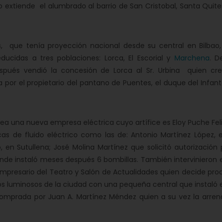
o extiende el alumbrado al barrio de San Cristobal, Santa Quite
, que tenía proyección nacional desde su central en Bilbao,
cidas a tres poblaciones: Lorca, El Escorial y
Marchena
. D
pués vendió la concesión de Lorca al Sr. Urbina quien cre
a por el propietario del pantano de Puentes, el duque del Infan
ea una nueva empresa eléctrica cuyo artífice es Eloy Puche Fel
s de fluido eléctrico como las de: Antonio Martínez López, e
, en Sutullena; José Molina Martínez que solicitó autorización
nde instaló meses después 6 bombillas. También intervinieron e
mpresario del Teatro y Salón de Actualidades quien decide prod
os luminosos de la ciudad con una pequeña central que instaló 
e comprada por Juan A. Martínez Méndez quien a su vez la arren