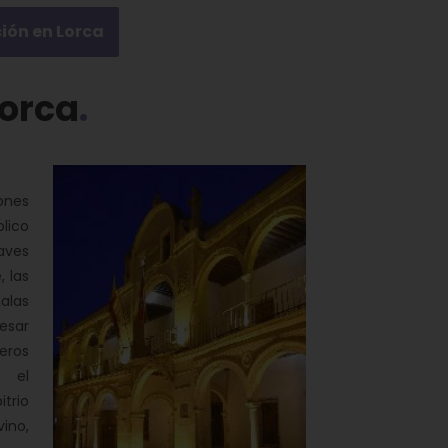
ción en Lorca
Lorca
ones
lico
aves
 las
malas
esar
eros
, el
itrio
ino,