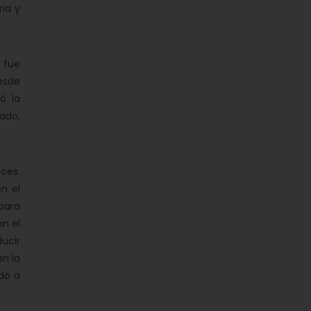
ria y
 fue
esde
ó la
tado,
ices.
n el
 para
n el
ucir
en la
dó a