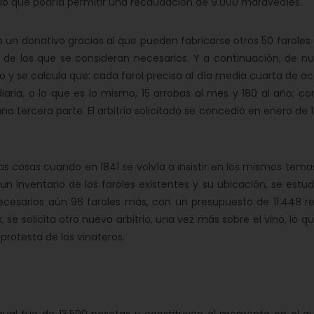
lo que podría permitir una recaudación de 9.000 maravedíes.
os un donativo gracias al que pueden fabricarse otros 50 faroles
 de los que se consideran necesarios. Y a continuación, de nu
y se calcula que: cada farol precisa al día media cuarta de ac
aria, o lo que es lo mismo, 15 arrobas al mes y 180 al año; co
 tercera parte. El arbitrio solicitado se concedió en enero de 
as cosas cuando en 1841 se volvía a insistir en los mismos tema
 inventario de los faroles existentes y su ubicación, se estud
necesarios aún 96 faroles más, con un presupuesto de 11.448 re
 se solicita otro nuevo arbitrio, una vez más sobre el vino, lo q
protesta de los vinateros.