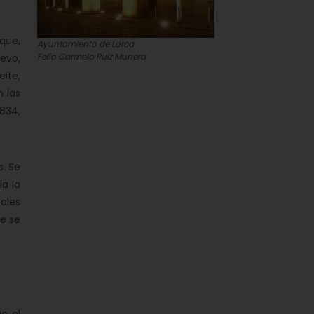
 que,
Ayuntamiento de Lorca
Felio Carmelo Ruiz Munera
evo,
eite,
n las
1834,
s. Se
ia la
ales
ue se