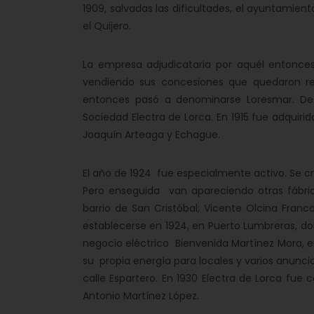
1909, salvadas las dificultades, el ayuntamient
el Quijero.
La empresa adjudicataria por aquél entonces
vendiendo sus concesiones que quedaron redu
entonces pasó a denominarse Loresmar. Des
Sociedad Electra de Lorca. En 1915 fue adquirid
Joaquín Arteaga y Echague.
El año de 1924 fue especialmente activo. Se cr
Pero enseguida van apareciendo otras fábrica
barrio de San Cristóbal; Vicente Olcina Franco
establecerse en 1924, en Puerto Lumbreras, do
negocio eléctrico Bienvenida Martínez Mora, e
su propia energía para locales y varios anunci
calle Espartero. En 1930 Electra de Lorca fu
Antonio Martínez López.