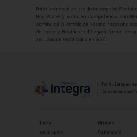
Entró entonces en escela la empresa Eléctri
Eloy Puche y entra en competencia con Elec
camino de la Rambla de Totana hasta una case
de Lorca y Eléctrica del Segura fueron abso
Sevillana de Electricidad en 1967.
Fondo Europeo de
Una manera de h
Inicio
Historia
Municipios
Patrimonio