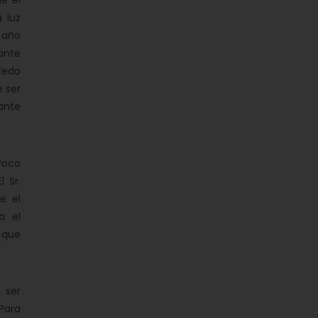
e el
 luz
 año
 ante
redo
 ser
ante
 Poco
 Sr.
e el
a el
 que
 ser
Para