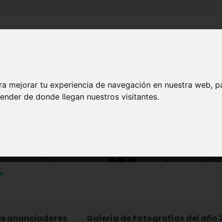
Inicio
Canales
Municipios
ra mejorar tu experiencia de navegación en nuestra web, p
ender de donde llegan nuestros visitantes.
ARTE Y CULTURA
cional de Cante Flamenco
re
es anunciadores
Galería de Fotografías del año