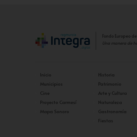
Fondo Europeo de
Una manera de h
Inicio
Historia
Municipios
Patrimonio
Cine
Arte y Cultura
Proyecto Carmesí
Naturaleza
Mapa Sonoro
Gastronomía
Fiestas