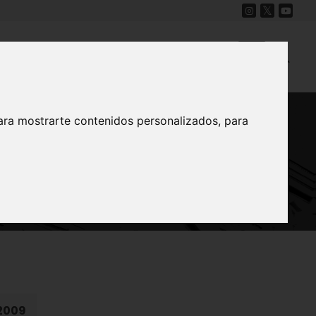
Cine
Proyecto Carmesí
Mapa Sonoro
ara mostrarte contenidos personalizados, para
 de Lo Ferro
 2009