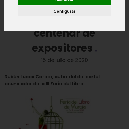
Murcia contará con
Configurar
cerca de medio
centenar de
expositores
15 de julio de 2020
Rubén Lucas García, autor del del cartel
anunciador de la III Feria del Libro