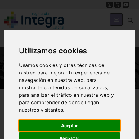
Utilizamos cookies
Usamos cookies y otras técnicas de
ARTE Y CULTURA
rastreo para mejorar tu experiencia de
navegación en nuestra web, para
mostrarte contenidos personalizados,
para analizar el tráfico en nuestra web y
Región de Murcia Digital
Arte y Cultura
para comprender de donde llegan
nuestros visitantes.
La III Feria del Libro de
Aceptar
Rechazar