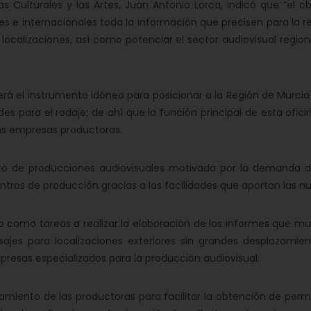
rias Culturales y las Artes, Juan Antonio Lorca, indicó que “el o
es e internacionales toda la información que precisen para la re
 localizaciones, así como potenciar el sector audiovisual regio
á el instrumento idóneo para posicionar a la Región de Murcia a
ara el rodaje; de ahí que la función principal de esta oficina
las empresas productoras.
to de producciones audiovisuales motivada por la demanda de
ntros de producción gracias a las facilidades que aportan las n
 como tareas a realizar la elaboración de los informes que mue
ajes para localizaciones exteriores sin grandes desplazamie
presas especializados para la producción audiovisual.
miento de las productoras para facilitar la obtención de perm