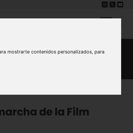
Cine
Proyecto Carmesí
Mapa Sonoro
ara mostrarte contenidos personalizados, para
marcha de la Film