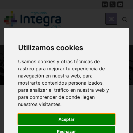
Utilizamos cookies
Usamos cookies y otras técnicas de
ARTE Y CULTURA
rastreo para mejorar tu experiencia de
navegación en nuestra web, para
mostrarte contenidos personalizados,
para analizar el tráfico en nuestra web y
Región de Murcia Digital
Arte y Cultura
para comprender de donde llegan
nuestros visitantes.
El Palacio Almudí
Aceptar
Rechazar