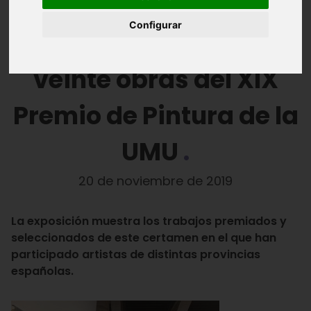
acoge hasta el 8 de
Configurar
diciembre las más de
veinte obras del XIX
Premio de Pintura de la
UMU
20 de noviembre de 2019
La exposición muestra los trabajos premiados y
seleccionados de este certamen en el que han
participado artistas de distintas provincias
españolas.