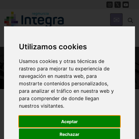
Utilizamos cookies
Usamos cookies y otras técnicas de
ARTE Y CULTURA
rastreo para mejorar tu experiencia de
navegación en nuestra web, para
mostrarte contenidos personalizados,
para analizar el tráfico en nuestra web y
Región de Murcia Digital
Arte y Cultura
para comprender de donde llegan
nuestros visitantes.
Murcia. I Transmedia
Aceptar
Rechazar