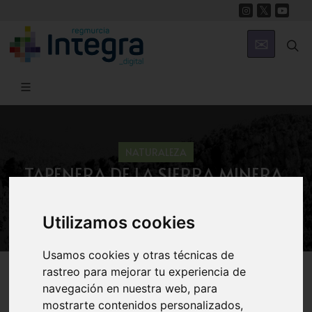
NATURALEZA
TAPENERA DE LA SIERRA MINERA.
Capparis zoharyi [Capparaceae]
Utilizamos cookies
Usamos cookies y otras técnicas de
Región de Murcia Digital
Naturaleza
Arbustos
rastreo para mejorar tu experiencia de
navegación en nuestra web, para
mostrarte contenidos personalizados,