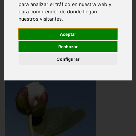
para analizar el tráfico en nuestra web y
TAPENERA DE LA SIERRA
para comprender de donde llegan
nuestros visitantes.
MINERA. Capparis
Aceptar
zoharyi
Rechazar
[Capparaceae]
Configurar