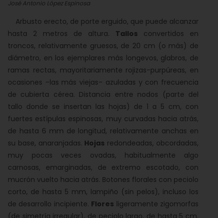
José Antonio López Espinosa
Arbusto erecto, de porte erguido, que puede alcanzar
hasta 2 metros de altura.
Tallos
convertidos en
troncos, relativamente gruesos, de 20 cm (o más) de
diámetro, en los ejemplares más longevos, glabros, de
ramas rectas, mayoritariamente rojizas-purpúreas, en
ocasiones –las más viejas– azuladas y con frecuencia
de cubierta cérea. Distancia entre nodos (parte del
tallo donde se insertan las hojas) de 1 a 5 cm, con
fuertes estípulas espinosas, muy curvadas hacia atrás,
de hasta 6 mm de longitud, relativamente anchas en
su base, anaranjadas.
Hojas
redondeadas, obcordadas,
muy pocas veces ovadas, habitualmente algo
carnosas, emarginadas, de extremo escotado, con
mucrón vuelto hacia atrás. Botones florales con peciolo
corto, de hasta 5 mm, lampiño (sin pelos), incluso los
de desarrollo incipiente.
Flores
ligeramente zigomorfas
(de simetría irregular), de peciolo largo, de hasta 5 cm,