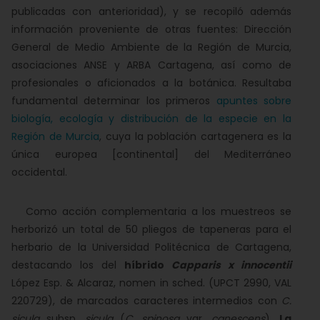
publicadas con anterioridad), y se recopiló además
información proveniente de otras fuentes: Dirección
General de Medio Ambiente de la Región de Murcia,
asociaciones ANSE y ARBA Cartagena, así como de
profesionales o aficionados a la botánica. Resultaba
fundamental determinar los primeros
apuntes sobre
biología, ecología y distribución de la especie en la
Región de Murcia
, cuya la población cartagenera es la
única europea [continental] del Mediterráneo
occidental.
Como acción complementaria a los muestreos se
herborizó un total de 50 pliegos de tapeneras para el
herbario de la Universidad Politécnica de Cartagena,
destacando los del
híbrido
Capparis x innocentii
López Esp. & Alcaraz, nomen in sched. (UPCT 2990, VAL
220729), de marcados caracteres intermedios con
C.
sicula
subsp.
sicula
(
C. spinosa
var.
canescens
).
La