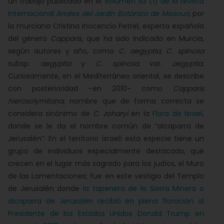
un trabajo publicado en el
volumen 93 (1) de la revista
internacional
Anales del Jardín Botánico de Missouri
, por
la murciana Cristina Inocencio Petrel, experta española
del género
Capparis
, que ha sido indicada en Murcia,
según autores y año, como
C. aegyptia
,
C. spinosa
subsp.
aegyptia
y
C. spinosa
var.
aegyptia
.
Curiosamente, en el Mediterráneo oriental, se describe
con posterioridad –en 2010– como
Capparis
hierosolymitana
, nombre que de forma correcta se
considera sinónimo de
C. zoharyi
en la
Flora de Israel
,
donde se le da el nombre común de “alcaparra de
Jerusalén”. En el territorio israelí esta especie tiene un
grupo de individuos especialmente destacado, que
crecen en el lugar más sagrado para los judíos, el Muro
de las Lamentaciones; fue en este vestigio del Templo
de Jerusalén donde
la tapenera de la Sierra Minera o
alcaparra de Jerusalén recibió en plena floración al
Presidente de los Estados Unidos Donald Trump en