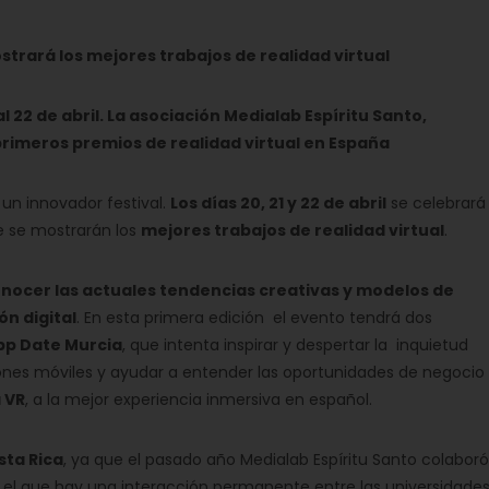
ostrará los mejores trabajos de realidad virtual
l 22 de abril. La asociación Medialab Espíritu Santo,
primeros premios de realidad virtual en España
e un innovador festival.
Los días 20, 21 y 22 de abril
se celebrará
 se mostrarán los
mejores trabajos de realidad virtual
.
nocer las actuales tendencias creativas y modelos de
ón digital
. En esta primera edición el evento tendrá dos
pp Date Murcia
, que intenta inspirar y despertar la inquietud
nes móviles y ayudar a entender las oportunidades de negocio
 VR
, a la mejor experiencia inmersiva en español.
sta Rica
, ya que el pasado año Medialab Espíritu Santo colaboró 
s en el que hay una interacción permanente entre las universida