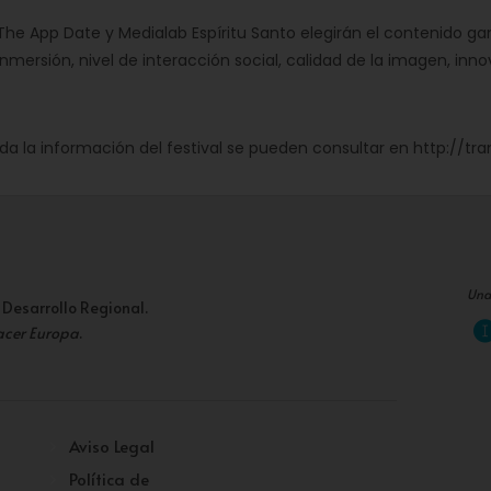
he App Date y Medialab Espíritu Santo elegirán el contenido ga
e inmersión, nivel de interacción social, calidad de la imagen, inn
da la información del festival se pueden consultar en http://t
Una
 Desarrollo Regional.
acer Europa
.
Aviso Legal
Política de