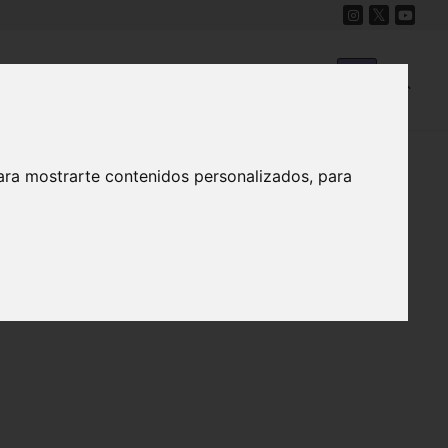
Cine
Proyecto Carmesí
Mapa Sonoro
ara mostrarte contenidos personalizados, para
o Festival