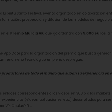
a Espíritu Santo Festival, evento organizado en colaboración e
 la formación, prospección y difusión de los modelos de negoci
r en el
Premio Murcia VR
, que galardonará con
5.000 euros
la 
he App Date para la organización del premio que busca generar 
a, un fenómeno tecnológico en pleno despliegue.
y productores de todo el mundo que suban su experiencia en es
los enlaces correspondientes a los vídeos en 360 o a los market
 experiencias (vídeos, aplicaciones, etc.) desarrolladas para se
 VR, OculusRift...