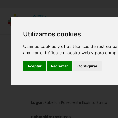
Utilizamos cookies
Región de Murcia Digital
Usamos cookies y otras técnicas de rastreo pa
analizar el tráfico en nuestra web y para compr
Murcia. I
Aceptar
Rechazar
Configurar
Día:
20-04-2016 , 21-04-2016 , 22-04-2016
Lugar:
Pabellón Polivalente Espíritu Santo
Población:
Espinardo