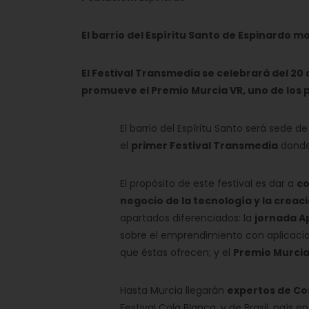
El barrio del Espíritu Santo de Espinardo m
El Festival Transmedia se celebrará del 20 a
promueve el Premio Murcia VR, uno de los 
El barrio del Espíritu Santo será sede d
el
primer Festival Transmedia
donde
El propósito de este festival es dar a
co
negocio de la tecnología y la creaci
apartados diferenciados: la
jornada A
sobre el emprendimiento con aplicacio
que éstas ofrecen; y el
Premio Murcia
Hasta Murcia llegarán
expertos de Co
Festival Cola Blanca, y de Brasil, paí