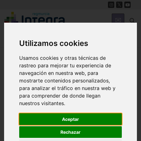
Utilizamos cookies
Región de Murcia Digital
Usamos cookies y otras técnicas de
rastreo para mejorar tu experiencia de
navegación en nuestra web, para
mostrarte contenidos personalizados,
Carnaval 2020. Desfile
para analizar el tráfico en nuestra web y
para comprender de donde llegan
de Carnaval de
nuestros visitantes.
Abarán
Aceptar
Rechazar
Del
22 de febrero de 2020 al 25 de febrero de 2020