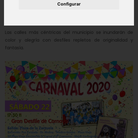
Configurar
Población:
Abarán
Las calles más céntricas del municipio se inundarán de
color y alegría con desfiles repletos de originalidad y
fantasía.