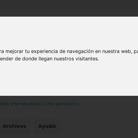
Inicio
Canales
Municipios
ra mejorar tu experiencia de navegación en nuestra web, p
ender de donde llegan nuestros visitantes.
afías
|
Hemeroteca
|
Cine doméstico
Archivos
Ayuda