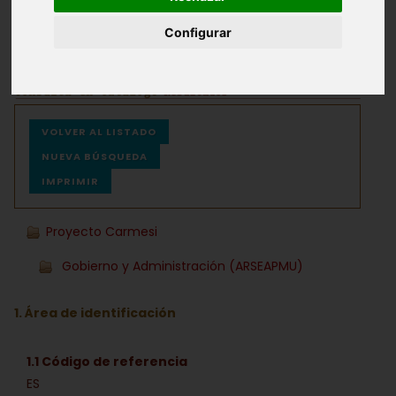
Configurar
Archivos
Ayuda
VOLVER AL LISTADO
NUEVA BÚSQUEDA
IMPRIMIR
Proyecto Carmesi
Gobierno y Administración (ARSEAPMU)
1. Área de identificación
1.1 Código de referencia
ES