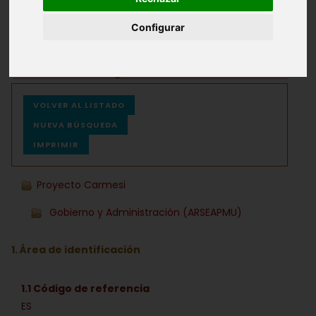
Configurar
Archivos
Ayuda
VOLVER AL LISTADO
NUEVA BÚSQUEDA
IMPRIMIR
Proyecto Carmesi
Gobierno y Administración (ARSEAPMU)
1. Área de identificación
1.1 Código de referencia
ES