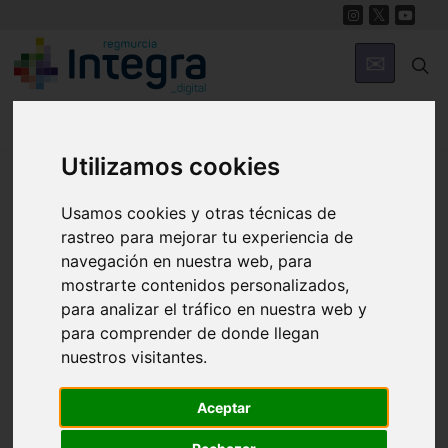
Utilizamos cookies
Región de Murcia Digital
Usamos cookies y otras técnicas de
rastreo para mejorar tu experiencia de
navegación en nuestra web, para
mostrarte contenidos personalizados,
para analizar el tráfico en nuestra web y
para comprender de donde llegan
Fondos documentales |
Colecciones de fotografías
|
nuestros visitantes.
Hemeroteca
|
Cine doméstico
Aceptar
Búsqueda Sencilla
Avanzada