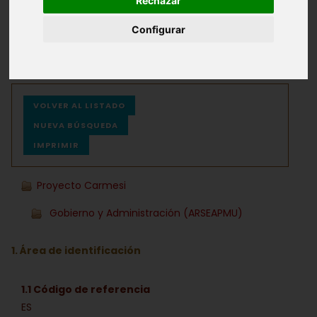
Rechazar
Configurar
Archivos
Ayuda
VOLVER AL LISTADO
NUEVA BÚSQUEDA
IMPRIMIR
Proyecto Carmesi
Gobierno y Administración (ARSEAPMU)
1. Área de identificación
1.1 Código de referencia
ES