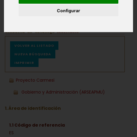
Configurar
Archivos
Ayuda
VOLVER AL LISTADO
NUEVA BÚSQUEDA
IMPRIMIR
Proyecto Carmesi
Gobierno y Administración (ARSEAPMU)
1. Área de identificación
1.1 Código de referencia
ES