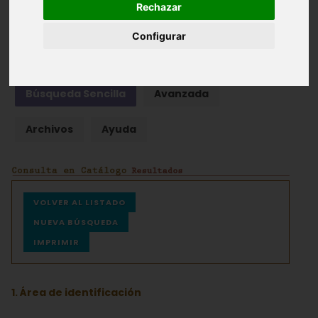
Rechazar
Fondos documentales |
Colecciones de fotografías
|
Configurar
Hemeroteca
|
Cine doméstico
Búsqueda Sencilla
Avanzada
Archivos
Ayuda
VOLVER AL LISTADO
NUEVA BÚSQUEDA
IMPRIMIR
1. Área de identificación