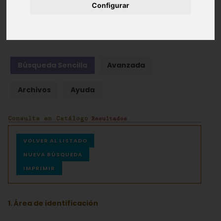
Configurar
Fondos documentales |
Colecciones de fotografías
|
Hemeroteca
|
Cine doméstico
Búsqueda Sencilla
Avanzada
Archivos
Ayuda
VOLVER AL LISTADO
NUEVA BÚSQUEDA
IMPRIMIR
1. Área de identificación