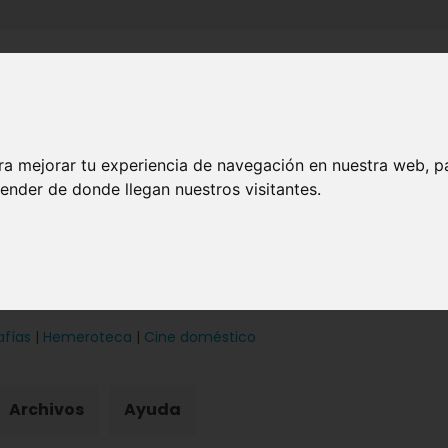
Inicio
Canales
Municipios
ra mejorar tu experiencia de navegación en nuestra web, p
ender de donde llegan nuestros visitantes.
afías
|
Hemeroteca
|
Cine doméstico
Archivos
Ayuda