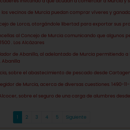
rcaderes invitando a que acudan a comerciar a Murcia y su
e los vecinos de Murcia puedan comprar víveres y ganados
cejo de Lorca, otorgándole libertad para exportar sus pro
ncellas al Concejo de Murcia comunicando que algunos 
1500 . Los Alcázares
dor de Abanilla, al adelantado de Murcia permitiendo a l
. Abanilla
cia, sobre el abastecimiento de pescado desde Cartagen
gidor de Murcia, acerca de diversas cuestiones. 1490-11-0
Alcocer, sobre el seguro de una carga de alumbres desd
1
2
3
4
5
Siguiente