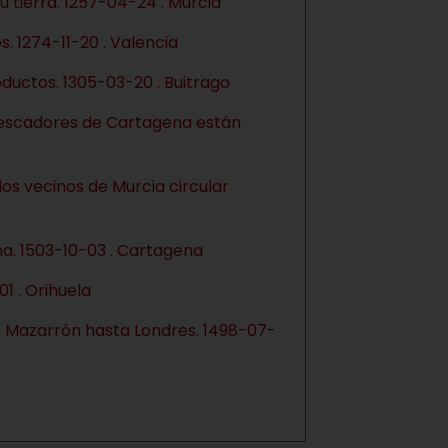
 tierra. 1257-04-24 . Murcia
. 1274-11-20 . Valencia
ductos. 1305-03-20 . Buitrago
pescadores de Cartagena están
os vecinos de Murcia circular
a. 1503-10-03 . Cartagena
1 . Orihuela
e Mazarrón hasta Londres. 1498-07-