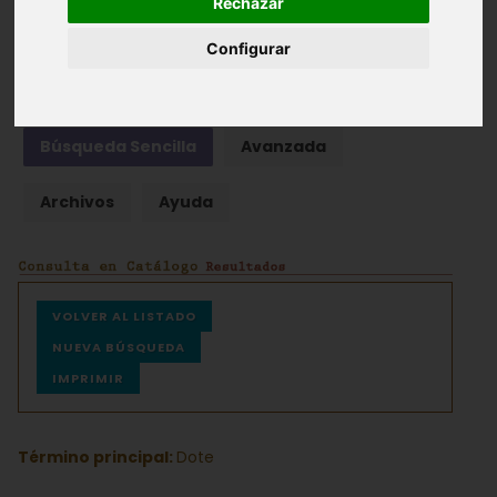
Rechazar
Fondos documentales |
Colecciones de fotografías
|
Configurar
Hemeroteca
|
Cine doméstico
Búsqueda Sencilla
Avanzada
Archivos
Ayuda
VOLVER AL LISTADO
NUEVA BÚSQUEDA
IMPRIMIR
Término principal:
Dote