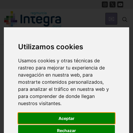
Utilizamos cookies
Región de Murcia Digital
Usamos cookies y otras técnicas de
rastreo para mejorar tu experiencia de
navegación en nuestra web, para
mostrarte contenidos personalizados,
para analizar el tráfico en nuestra web y
para comprender de donde llegan
nuestros visitantes.
Fondos documentales |
Colecciones de fotografías
|
Hemeroteca
|
Cine doméstico
Aceptar
Rechazar
Búsqueda Sencilla
Avanzada