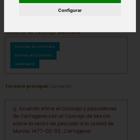
Configurar
Archivos
Ayuda
VOLVER AL LISTADO
NUEVA BÚSQUEDA
IMPRIMIR
Término principal:
Comercio
Acuerdo entre el Concejo y pescadores
de Cartagena con el Concejo de Murcia
sobre la venta de pescado a la ciudad de
Murcia. 1477-02-03 . Cartagena