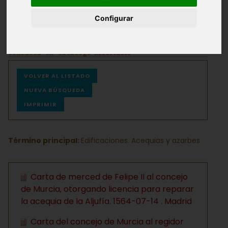
Configurar
Archivos
Ayuda
VOLVER AL LISTADO
NUEVA BÚSQUEDA
IMPRIMIR
Término principal:
Edificaciones. Acequias y azarbes
Carta de merced de Felipe II al concejo
de Murcia, otorgando licencia para reparar
la acequia de la Aljufía. 1564-07-14 . Madrid
Carta del concejo de Murcia al regidor