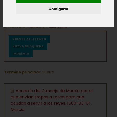
Configurar
Archivos
Ayuda
VOLVER AL LISTADO
NUEVA BÚSQUEDA
IMPRIMIR
Término principal:
Guerra
Acuerdo del Concejo de Murcia por el
que envían tropas a Lorca para que
acudan a servir a los reyes. 1500-03-01 .
Murcia