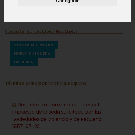
Configurar
Archivos
Ayuda
VOLVER AL LISTADO
NUEVA BÚSQUEDA
IMPRIMIR
Término principal:
Valencia. Requena
Borradores sobre la reducción del
impuesto de la seda solicitado por las
Sociedades de Valencia y de Requena
1857-07-22