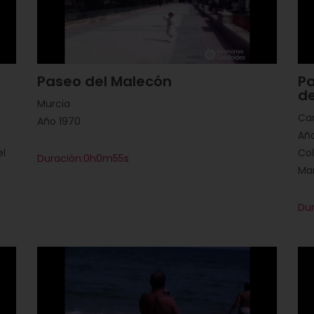
Paseo del Malecón
Pa
d
Murcia
Ca
Año 1970
Año
el
Col
Duración:0h0m55s
Ma
Du