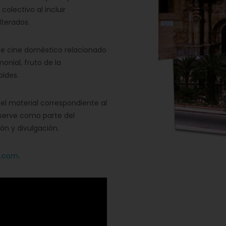
olectivo al incluir
terados.
de cine doméstico relacionado
onial, fruto de la
oides.
el material correspondiente al
eserve como parte del
ón y divulgación.
s.com
.