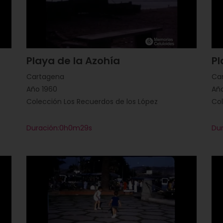
Playa de la Azohía
Pl
Cartagena
Ca
Año 1960
Añ
Colección Los Recuerdos de los López
Col
Duración:0h0m29s
Du