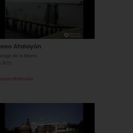
aseo Atalayón
tiago de la Ribera
o 1970
ración:0h0m40s