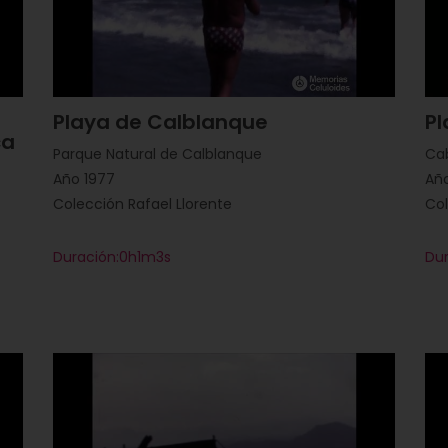
Playa de Calblanque
Pl
ca
Parque Natural de Calblanque
Ca
Año 1977
Añ
Colección Rafael Llorente
Col
Duración:0h1m3s
Du