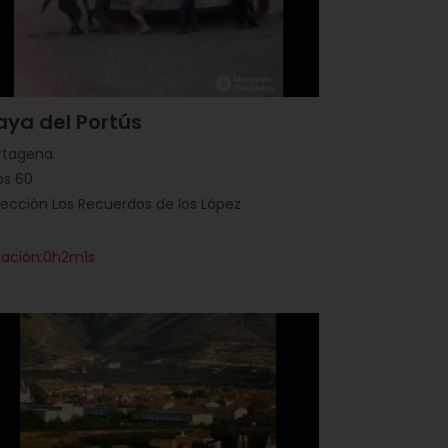
aya del Portús
rtagena
os 60
ección Los Recuerdos de los López
ración:0h2m1s