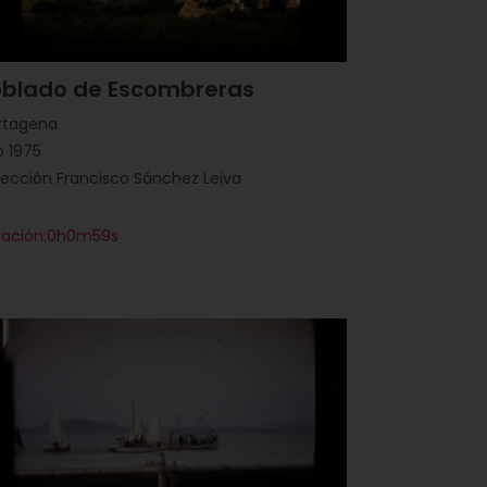
oblado de Escombreras
rtagena
 1975
ección Francisco Sánchez Leiva
ración:0h0m59s