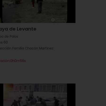
aya de Levante
bo de Palos
os 60
ección Familia Chacón Martínez
ración:0h0m56s