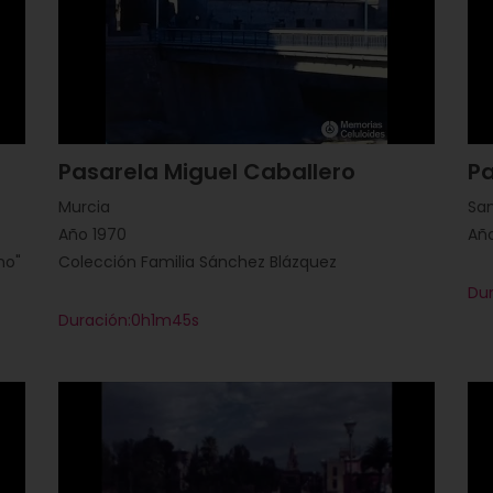
Pasarela Miguel Caballero
P
Murcia
San
Año 1970
Añ
no"
Colección Familia Sánchez Blázquez
Du
Duración:0h1m45s