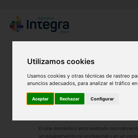
Región de Murcia Digital
Utilizamos cookies
Usamos cookies y otras técnicas de rastreo pa
anuncios adecuados, para analizar el tráfico e
Aceptar
Rechazar
Configurar
Fondos documentales
|
Colecciones de fotog
doméstico
El cine doméstico está realizado normalment
un equipamiento no profesional y en un conte