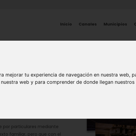
Inicio
Canales
Municipios
ra mejorar tu experiencia de navegación en nuestra web, p
n nuestra web y para comprender de donde llegan nuestros v
rafías
|
Hemeroteca
| Cine
e por particulares mediante
xto familiar, pero que con el