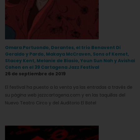
Omara Portuondo, Dorantes, el trío Benavent Di
Geraldo y Pardo, Makaya McCraven, Sons of Kemet,
Stacey Kent, Melanie de Biasio, Youn Sun Nah y Avishai
Cohen en el 39 Cartagena Jazz Festival
26 de septiembre de 2019
El festival ha puesto a la venta ya las entradas a través de
su página web jazzcartagena.com y en las taquillas del
Nuevo Teatro Circo y del Auditorio El Batel