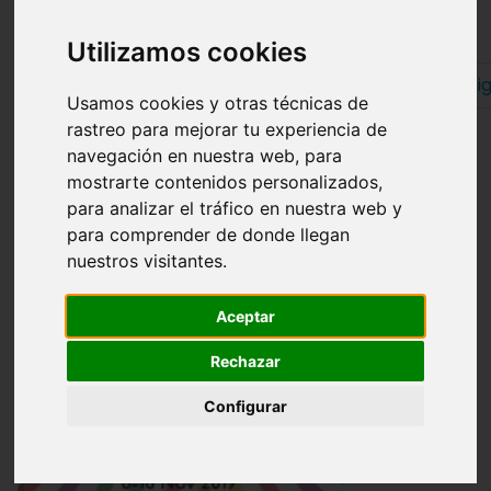
Resultados 31 - 60 de 847
Utilizamos cookies
Anterior
1
2
3
4
5
6
7
8
9
Si
Usamos cookies y otras técnicas de
rastreo para mejorar tu experiencia de
navegación en nuestra web, para
mostrarte contenidos personalizados,
para analizar el tráfico en nuestra web y
para comprender de donde llegan
nuestros visitantes.
Aceptar
Rechazar
Configurar