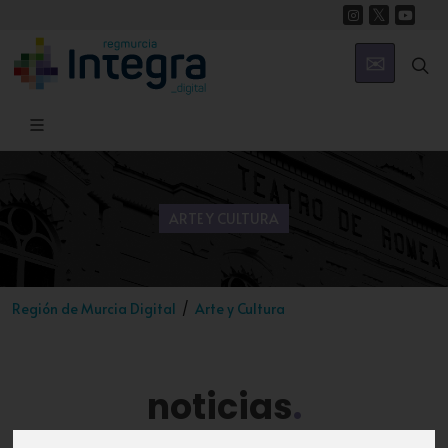
ARTE Y CULTURA
Región de Murcia Digital
Arte y Cultura
noticias