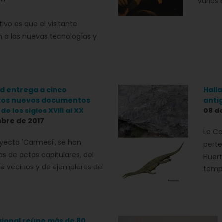
varios 
tivo es que el visitante
 a las nuevas tecnologías y
d entrega a cinco
Hall
tos nuevos documentos
anti
de los siglos XVIII al XX
08 d
bre de 2017
La Co
yecto 'Carmesí', se han
perte
as de actas capitulares, del
Huert
de vecinos y de ejemplares del
tempo
egional reúne más de 80