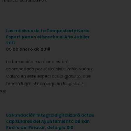
música 'Barranda Folk'
Los músicos de La Tempestad y Nuria
Espert ponen el broche al Año Jubilar
2017
05 de enero de 2018
La formación murciana estará
acompañada por el violinista Pablo Suárez
Calero en este espectáculo gratuito, que
tendrá lugar el domingo en la iglesia El
ruz
La Fundación Integra digitalizará actas
capitulares del Ayuntamiento de San
Pedro del Pinatar, del siglo XIX