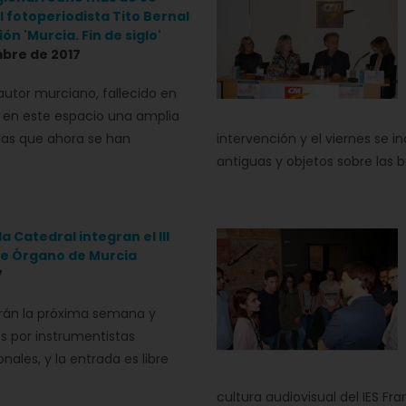
 fotoperiodista Tito Bernal
ón 'Murcia. Fin de siglo'
bre de 2017
 autor murciano, fallecido en
ó en este espacio una amplia
las que ahora se han
intervención y el viernes se 
antiguas y objetos sobre las 
a Catedral integran el III
de Órgano de Murcia
7
rán la próxima semana y
s por instrumentistas
nales, y la entrada es libre
cultura audiovisual del IES F