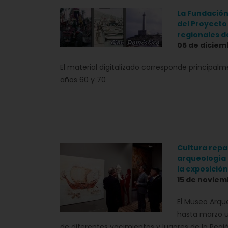
La Fundación
del Proyect
regionales d
05 de diciem
El material digitalizado corresponde principal
años 60 y 70
Cultura repas
arqueología 
la exposición
15 de noviem
El Museo Arqu
hasta marzo u
de diferentes yacimientos y lugares de la Regi