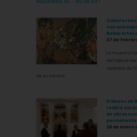
Resultados 151 - 180 de 847
Cultura recu
con una expo
Bellas Artes
07 de febrer
La muestra co
del fallecimien
variedad de f
de su carrera
El Museo de 
reabre sus p
de obras nue
permanente
26 de enero 