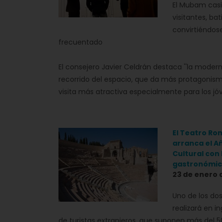
El Mubam casi 
visitantes, ba
convirtiéndos
frecuentado
El consejero Javier Celdrán destaca ''la moder
recorrido del espacio, que da más protagonism
visita más atractiva especialmente para los jóv
El Teatro R
arranca el A
Cultural con
gastronómic
23 de enero 
Uno de los dos
realizará en i
de turistas extranjeros, que suponen más del 50