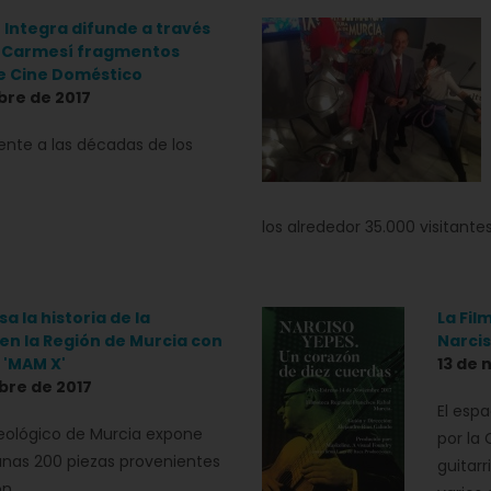
 Integra difunde a través
o Carmesí fragmentos
e Cine Doméstico
bre de 2017
mente a las décadas de los
los alrededor 35.000 visitant
a la historia de la
La Fil
en la Región de Murcia con
Narcis
 'MAM X'
13 de 
bre de 2017
El esp
eológico de Murcia expone
por la
nas 200 piezas provenientes
guitar
ón