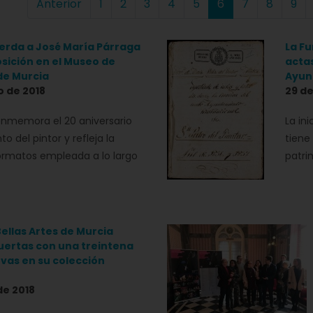
Anterior
1
2
3
4
5
6
7
8
9
erda a José María Párraga
La Fu
sición en el Museo de
actas
 de Murcia
Ayun
o de 2018
29 de
nmemora el 20 aniversario
La in
to del pintor y refleja la
tiene
ormatos empleada a lo largo
patri
Bellas Artes de Murcia
uertas con una treintena
vas en su colección
de 2018