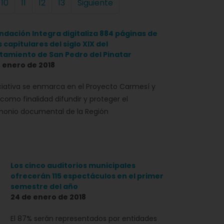
10
11
12
13
Siguiente
ndación Integra digitaliza 884 páginas de
 capitulares del siglo XIX del
tamiento de San Pedro del Pinatar
 enero de 2018
iciativa se enmarca en el Proyecto Carmesí y
 como finalidad difundir y proteger el
monio documental de la Región
Los cinco auditorios municipales
ofrecerán 115 espectáculos en el primer
semestre del año
24 de enero de 2018
El 87% serán representados por entidades