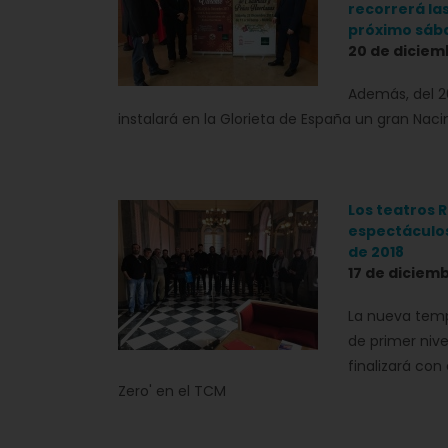
recorrerá las
próximo sáb
20 de diciem
Además, del 2
instalará en la Glorieta de España un gran Nac
Los teatros 
espectáculos
de 2018
17 de diciem
La nueva tem
de primer nive
finalizará con
Zero' en el TCM