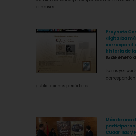
al museo
Proyecto Ca
digitaliza má
correspondie
historia de l
15 de enero d
La mayor par
corresponden 
publicaciones periódicas
Más de una 
participarán
Cuadrillas y