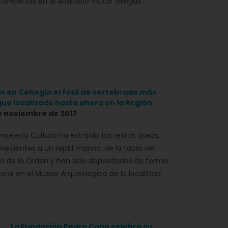
conciertos en el Auditorio Víctor Villegas
an en Cehegín el fósil de vertebrado más
guo localizado hasta ahora en la Región
e noviembre de 2017
nsejería Cultura ha extraído los restos óseos,
necientes a un reptil marino, de la tapia del
o de la Orden y han sido depositados de forma
ral en el Museo Arqueológico de la localidad
La Fundación Pedro Cano celebra su