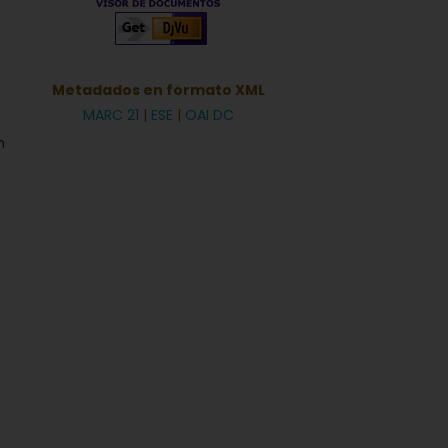
Metadados en formato XML
MARC 21
|
ESE
|
OAI DC
n