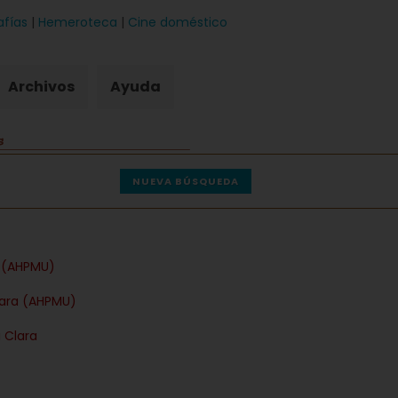
afías
|
Hemeroteca
|
Cine doméstico
Archivos
Ayuda
NUEVA BÚSQUEDA
a (AHPMU)
lara (AHPMU)
 Clara