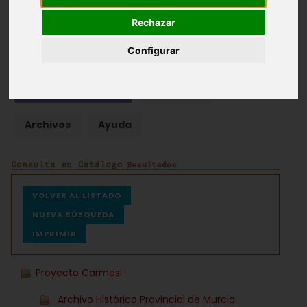
Rechazar
Fondos documentales |
Colecciones de fotografías
|
Hemeroteca
|
Cine doméstico
Configurar
Búsqueda Sencilla
Avanzada
Archivos
Ayuda
VOLVER AL LISTADO
NUEVA BÚSQUEDA
IMPRIMIR
Proyecto Carmesi
Archivo Histórico Provincial de Murcia