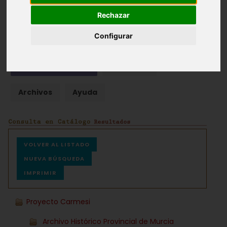
Rechazar
Fondos documentales |
Colecciones de fotografías
|
Hemeroteca
|
Cine doméstico
Configurar
Búsqueda Sencilla
Avanzada
Archivos
Ayuda
VOLVER AL LISTADO
NUEVA BÚSQUEDA
IMPRIMIR
Proyecto Carmesi
Archivo Histórico Provincial de Murcia