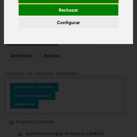
Rechazar
Fondos documentales |
Colecciones de fotografías
|
Hemeroteca
|
Cine doméstico
Configurar
Búsqueda Sencilla
Avanzada
Archivos
Ayuda
VOLVER AL LISTADO
NUEVA BÚSQUEDA
IMPRIMIR
Proyecto Carmesi
Archivo Municipal de Murcia (AMMU)