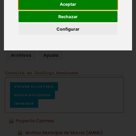
Aceptar
Fondos documentales |
Colecciones de fotografías
|
Rechazar
Hemeroteca
|
Cine doméstico
Configurar
Búsqueda Sencilla
Avanzada
Archivos
Ayuda
VOLVER AL LISTADO
NUEVA BÚSQUEDA
IMPRIMIR
Proyecto Carmesi
Archivo Municipal de Murcia (AMMU)