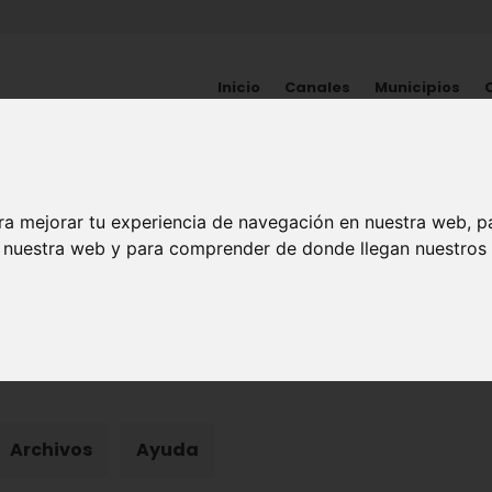
Inicio
Canales
Municipios
ra mejorar tu experiencia de navegación en nuestra web, p
n nuestra web y para comprender de donde llegan nuestros v
afías
|
Hemeroteca
|
Cine doméstico
Archivos
Ayuda