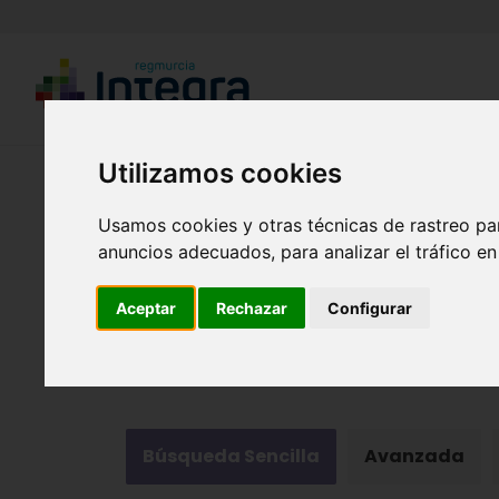
Utilizamos cookies
Región de Murcia Digital
Usamos cookies y otras técnicas de rastreo pa
anuncios adecuados, para analizar el tráfico e
Aceptar
Rechazar
Configurar
Fondos documentales |
Colecciones de fotogr
Búsqueda Sencilla
Avanzada