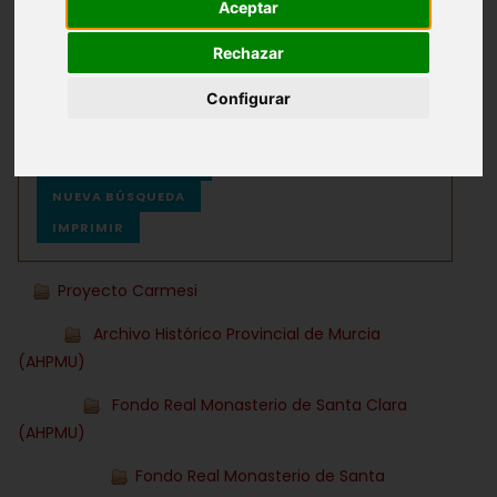
Aceptar
Archivos
Ayuda
Rechazar
Configurar
VOLVER AL LISTADO
NUEVA BÚSQUEDA
IMPRIMIR
Proyecto Carmesi
Archivo Histórico Provincial de Murcia
(AHPMU)
Fondo Real Monasterio de Santa Clara
(AHPMU)
Fondo Real Monasterio de Santa