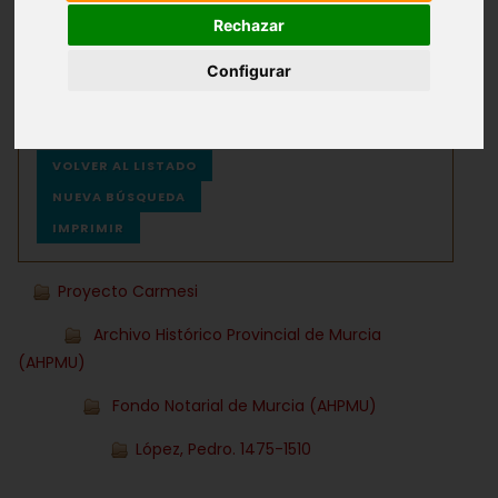
Rechazar
Archivos
Ayuda
Configurar
VOLVER AL LISTADO
NUEVA BÚSQUEDA
IMPRIMIR
Proyecto Carmesi
Archivo Histórico Provincial de Murcia
(AHPMU)
Fondo Notarial de Murcia (AHPMU)
López, Pedro. 1475-1510