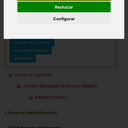
Rechazar
Archivos
Ayuda
Configurar
VOLVER AL LISTADO
NUEVA BÚSQUEDA
IMPRIMIR
Proyecto Carmesi
Archivo Municipal de Murcia (AMMU)
Adelantamiento
1. Área de identificación
1.1 Código de referencia