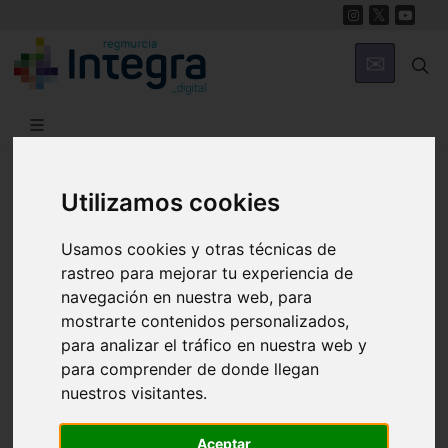
Región de Murcia Digital
Utilizamos cookies
Usamos cookies y otras técnicas de
Muram: Actividades
rastreo para mejorar tu experiencia de
navegación en nuestra web, para
exposición 'La luz, el
mostrarte contenidos personalizados,
para analizar el tráfico en nuestra web y
eco', del colectivo Art
para comprender de donde llegan
nuestros visitantes.
Nostrum
Aceptar