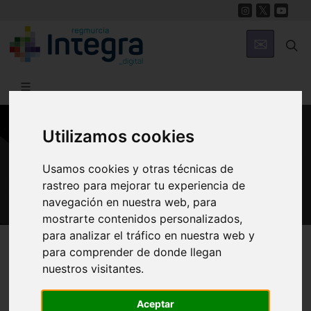
Utilizamos cookies
GASTRONOMÍA
Brócoli
Usamos cookies y otras técnicas de
rastreo para mejorar tu experiencia de
navegación en nuestra web, para
mostrarte contenidos personalizados,
para analizar el tráfico en nuestra web y
Región de Murcia Digital
Gastronomía
Hortalizas-Verduras
para comprender de donde llegan
nuestros visitantes.
Aceptar
Presentación
Historia
Características