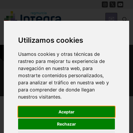
Utilizamos cookies
Usamos cookies y otras técnicas de
rastreo para mejorar tu experiencia de
GASTRONOMÍA
navegación en nuestra web, para
Mercado Artesanal de Barriomar
mostrarte contenidos personalizados,
para analizar el tráfico en nuestra web y
para comprender de donde llegan
nuestros visitantes.
Región de Murcia Digital
Gastronomía
Mercadillos
Aceptar
Rechazar
Mercado Artesanal de