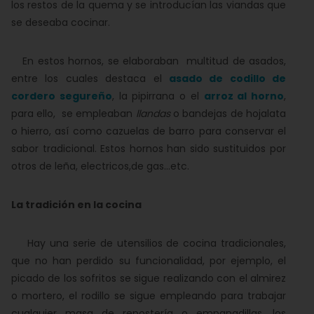
los restos de la quema y se introducían las viandas que
se deseaba cocinar.
En estos hornos, se elaboraban multitud de asados,
entre los cuales destaca el
asado de codillo de
cordero segureño
, la pipirrana o el
arroz al horno
,
para ello, se empleaban
llandas
o bandejas de hojalata
o hierro, así como cazuelas de barro para conservar el
sabor tradicional. Estos hornos han sido sustituidos por
otros de leña, electricos,de gas...etc.
La tradición en la cocina
Hay una serie de utensilios de cocina tradicionales,
que no han perdido su funcionalidad, por ejemplo, el
picado de los sofritos se sigue realizando con el almirez
o mortero, el rodillo se sigue empleando para trabajar
cualquier masa de repostería o empanadillas, los