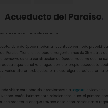
Acueducto del Paraíso
nstrucción con pasado romano
ducto, obra de época moderna, levantado con toda probabilida
del Paraíso. Tiene, en su obra emergente, más de 35 metros de l
se conserva es una construcción de época moderna que ha suf
a acequia que canaliza el agua como el propio acueducto debi
y varios sillares trabajados, e incluso algunos caídos en la
.
uede visitar esta obra sin ir previamente a
Begastri
o viceversa; 
Roenas están íntimamente relacionados, pues el primero abas
 puede recorrer el antiguo trazado de la canalización hasta llega