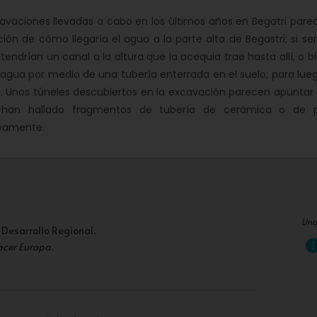
avaciones llevadas a cabo en los últimos años en Begatri parec
ción de cómo llegaría el agua a la parte alta de Begastri; si ser
tendrían un canal a la altura que la acequia trae hasta allí, o
 agua por medio de una tubería enterrada en el suelo, para lu
ra. Unos túneles descubiertos en la excavación parecen apunta
han hallado fragmentos de tubería de cerámica o de p
ivamente.
Una
 Desarrollo Regional.
acer Europa
.