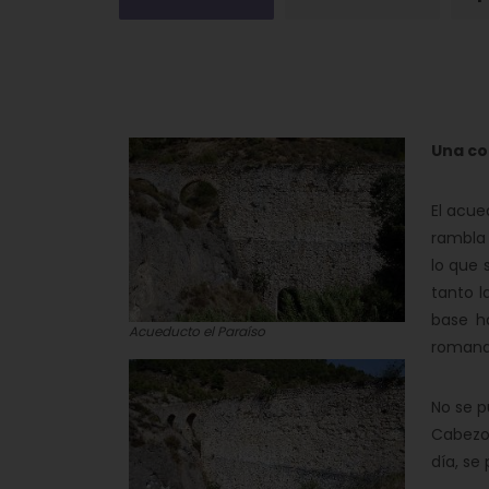
Una co
El acue
rambla 
lo que 
tanto l
base ha
Acueducto el Paraíso
romana
No se p
Cabezo 
día, se