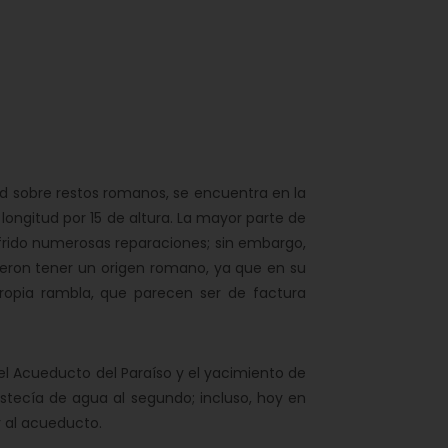
d sobre restos romanos, se encuentra en la
ongitud por 15 de altura. La mayor parte de
rido numerosas reparaciones; sin embargo,
eron tener un origen romano, ya que en su
 propia rambla, que parecen ser de factura
el Acueducto del Paraíso y el yacimiento de
tecía de agua al segundo; incluso, hoy en
r al acueducto.