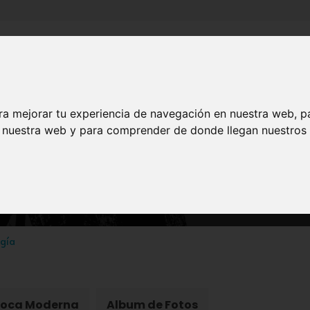
Inicio
Canales
Municipios
ra mejorar tu experiencia de navegación en nuestra web, p
n nuestra web y para comprender de donde llegan nuestros v
PATRIMONIO
Acueducto del Paraíso
gía
poca Moderna
Album de Fotos