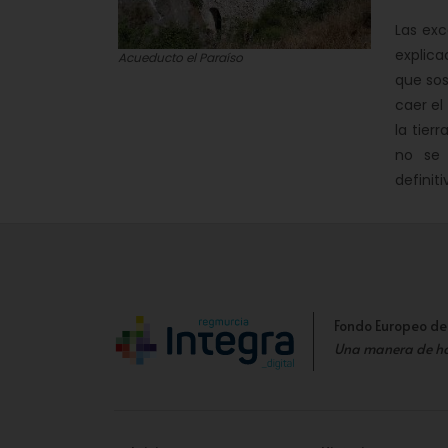
Las exc
explica
Acueducto el Paraíso
que sos
caer el
la tier
no se 
definit
Fondo Europeo de
Una manera de h